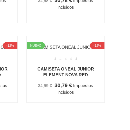
30,78 €
tos
Impuestos
34,98 €
incluidos
-12%
NUEVO
-12%
IOR
CAMISETA ONEAL JUNIOR
D
ELEMENT NOVA RED
30,79 €
stos
Impuestos
34,99 €
incluidos