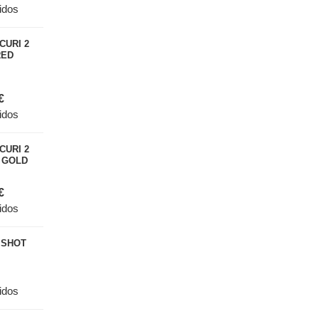
idos
No se encontraron productos
destacados
CURI 2
RED
€
idos
CURI 2
 GOLD
€
idos
 SHOT
idos