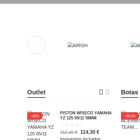
Outlet
Botas
PISTON WISECO YAMAHA
-25%
-35,5%
YZ 125 05/11 58MM
114,30 €
152,40 €
Impuestos incluidos