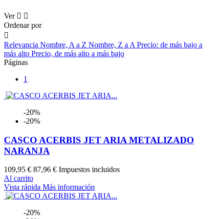
Ver


Ordenar por

Relevancia
Nombre, A a Z
Nombre, Z a A
Precio: de más bajo a
más alto
Precio, de más alto a más bajo
Páginas
1
-20%
-20%
CASCO ACERBIS JET ARIA METALIZADO
NARANJA
109,95 €
87,96 €
Impuestos incluidos
Al carrito
Vista rápida
Más información
-20%