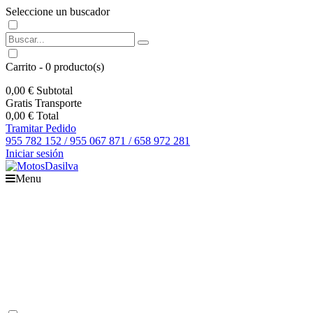
Seleccione un buscador
Carrito
-
0
producto(s)
0,00 €
Subtotal
Gratis
Transporte
0,00 €
Total
Tramitar Pedido
955 782 152 / 955 067 871 / 658 972 281
Iniciar sesión
Menu
Inicio
Motos
Recambios
Accesorios
Boutique
Outlet
Ofertas
Contacto