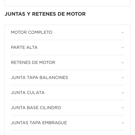
JUNTAS Y RETENES DE MOTOR
keyboard_arrow_down
MOTOR COMPLETO
keyboard_arrow_down
PARTE ALTA
keyboard_arrow_down
RETENES DE MOTOR
keyboard_arrow_down
JUNTA TAPA BALANCINES
keyboard_arrow_down
JUNTA CULATA
keyboard_arrow_down
JUNTA BASE CILINDRO
keyboard_arrow_down
JUNTAS TAPA EMBRAGUE