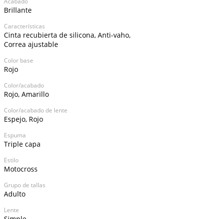
Acabado
Brillante
Características
Cinta recubierta de silicona, Anti-vaho,
Correa ajustable
Color base
Rojo
Color/acabado
Rojo, Amarillo
Color/acabado de lente
Espejo, Rojo
Espuma
Triple capa
Estilo
Motocross
Grupo de tallas
Adulto
Lente
Simple