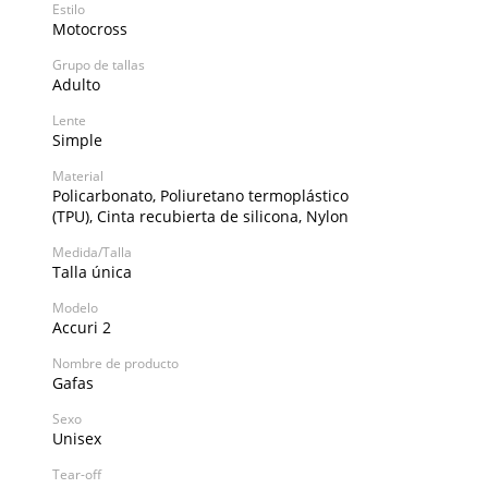
Estilo
Motocross
Grupo de tallas
Adulto
Lente
Simple
Material
Policarbonato, Poliuretano termoplástico
(TPU), Cinta recubierta de silicona, Nylon
Medida/Talla
Talla única
Modelo
Accuri 2
Nombre de producto
Gafas
Sexo
Unisex
Tear-off