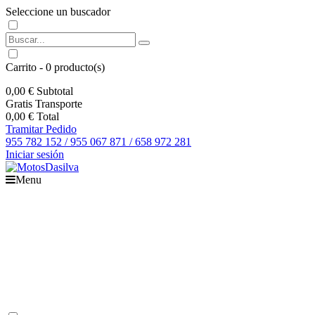
Seleccione un buscador
Carrito
-
0
producto(s)
0,00 €
Subtotal
Gratis
Transporte
0,00 €
Total
Tramitar Pedido
955 782 152 / 955 067 871 / 658 972 281
Iniciar sesión
Menu
Inicio
Motos
Recambios
Accesorios
Boutique
Outlet
Ofertas
Contacto