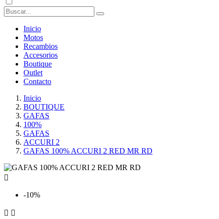
Inicio
Motos
Recambios
Accesorios
Boutique
Outlet
Contacto
Inicio
BOUTIQUE
GAFAS
100%
GAFAS
ACCURI 2
GAFAS 100% ACCURI 2 RED MR RD

-10%

