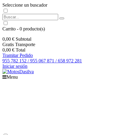
Seleccione un buscador
Carrito
-
0
producto(s)
0,00 €
Subtotal
Gratis
Transporte
0,00 €
Total
Tramitar Pedido
955 782 152 / 955 067 871 / 658 972 281
Iniciar sesión
Menu
Inicio
Motos
Recambios
Accesorios
Boutique
Outlet
Ofertas
Contacto