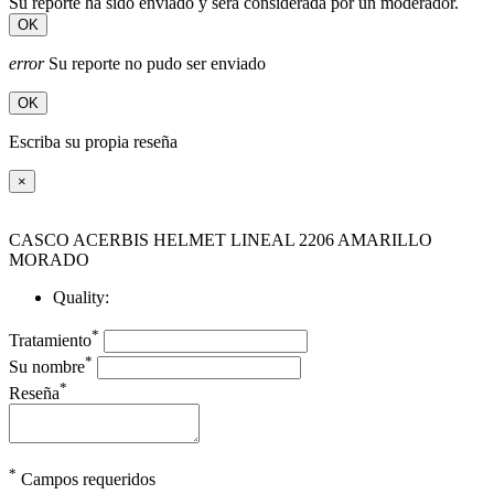
Su reporte ha sido enviado y será considerada por un moderador.
OK
error
Su reporte no pudo ser enviado
OK
Escriba su propia reseña
×
CASCO ACERBIS HELMET LINEAL 2206 AMARILLO
MORADO
Quality:
*
Tratamiento
*
Su nombre
*
Reseña
*
Campos requeridos