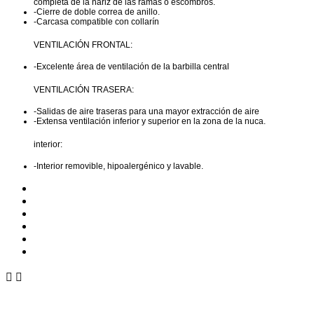
completa de la nariz de las ramas o escombros.
-Cierre de doble correa de anillo.
-Carcasa compatible con collarín
VENTILACIÓN FRONTAL:
-Excelente área de ventilación de la barbilla central
VENTILACIÓN TRASERA:
-Salidas de aire traseras para una mayor extracción de aire
-Extensa ventilación inferior y superior en la zona de la nuca.
interior:
-Interior removible, hipoalergénico y lavable.


Síguenos