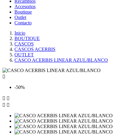
Recambios
Accesorios
Boutique
Outlet
Contacto
Inicio
BOUTIQUE
CASCOS
CASCOS ACERBIS
OUTLET
CASCO ACERBIS LINEAR AZUL/BLANCO

-50%



