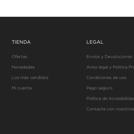
TIENDA
LEGAL
Ofertas
Envíos y Devoluciones
Novedades
Aviso legal y Politica P
Los más vendidos
Condiciones de uso
Mi cuenta
Pago seguro
Política de Accesibilida
Contacte con nosotro