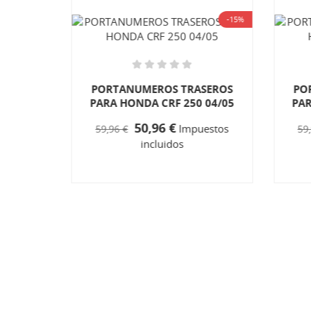
-15%
-15%
SEROS
PORTANUMEROS TRASEROS
PO
0/450
PARA HONDA CRF 250 04/05
PAR
50,96 €
Impuestos
59,96 €
59
estos
incluidos