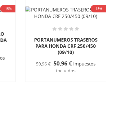
-15%
-15%
RO
PORT
PORTANUMEROS TRASEROS
NDA
VER
PARA HONDA CRF 250/450
HONDA
(09/10)
os
54,95 
50,96 €
Impuestos
59,96 €
incluidos