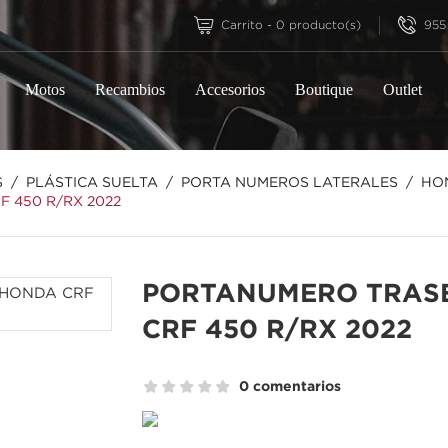
955
Carrito
-
0
producto(s)
Motos
Recambios
Accesorios
Boutique
Outlet
S
PLÁSTICA SUELTA
PORTA NUMEROS LATERALES
HO
 450 R/RX 2022
PORTANUMERO TRAS
CRF 450 R/RX 2022
0 comentarios