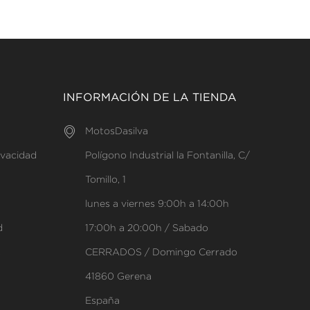
INFORMACIÓN DE LA TIENDA
MotosDasilva
rivacidad
Polígono Industrial la Fontanilla, C/
Tomillo, 1
lunes a viernes 9:00h a 14:00h
d
17:00h a 20:00h / Sabado
s
CERRADOS / Domingo Cerrado
41860 Gerena
España