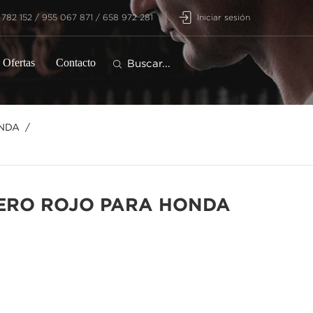
 782 152 / 955 067 871 / 658 972 281
Iniciar sesión
Ofertas
Contacto
NDA
ERO ROJO PARA HONDA