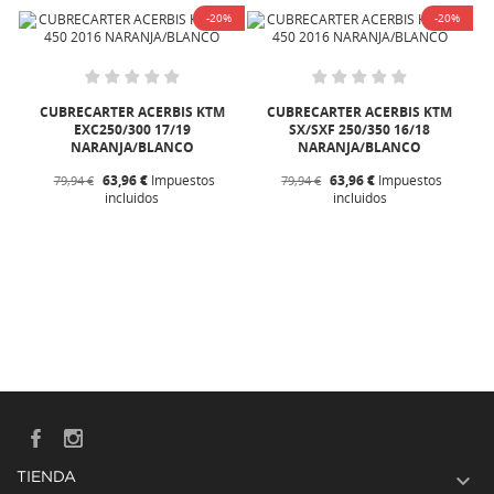
%
-20%
-20%
CUBRECARTER ACERBIS KTM
CUBRECARTER ACERBIS KTM
EXC250/300 17/19
SX/SXF 250/350 16/18
S
NARANJA/BLANCO
NARANJA/BLANCO
63,96 €
Impuestos
63,96 €
Impuestos
79,94 €
79,94 €
incluidos
incluidos

TIENDA