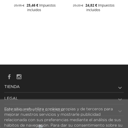
25,46 €
Impuestos
24,82 €
Impuestos
29,95 €
29,20 €
incluidos
incluidos

TIENDA

LEGAL
Este sitio web utiliza cookies propias y de terceros para

INFORMACIÓN DE LA TIENDA
mejorar nuestros servicios y mostrarle publicidad
relacionada con sus preferencias mediante el análisis de sus
hábitos de navegación. Para dar su consentimiento sobre su