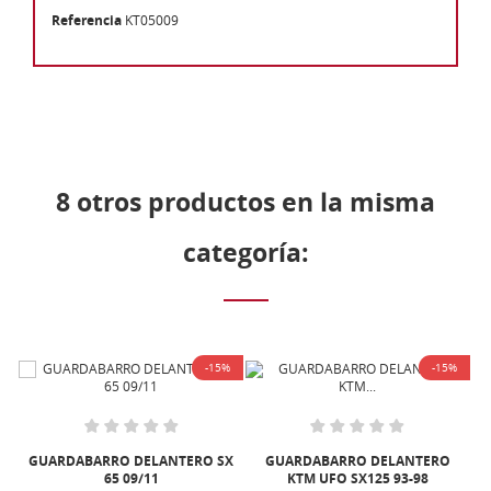
Referencia
KT05009
8 otros productos en la misma
categoría:
%
-15%
-15%
X
GUARDABARRO DELANTERO SX
GUARDABARRO DELANTERO
65 09/11
KTM UFO SX125 93-98