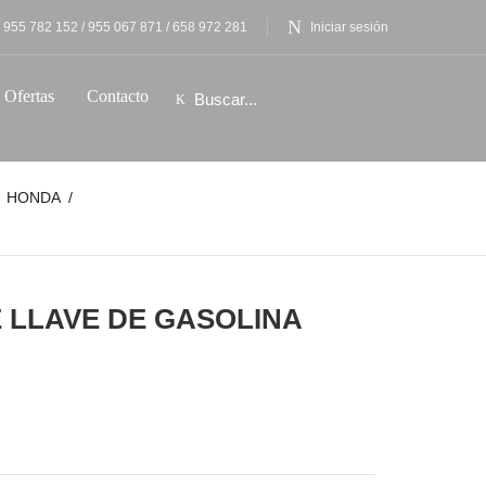
955 782 152 / 955 067 871 / 658 972 281
Iniciar sesión
Ofertas
Contacto
HONDA
E LLAVE DE GASOLINA