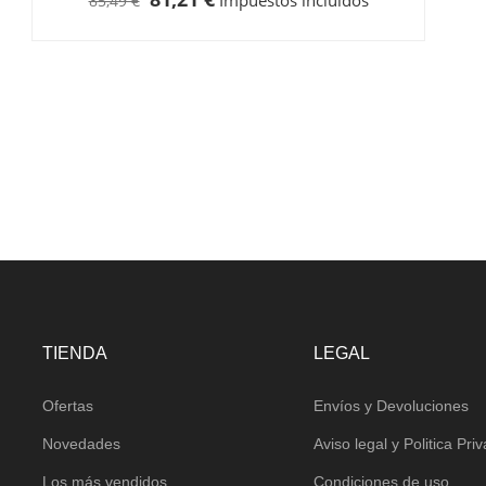
Impuestos incluidos
85,49 €
TIENDA
LEGAL
Ofertas
Envíos y Devoluciones
Novedades
Aviso legal y Politica Pri
Los más vendidos
Condiciones de uso