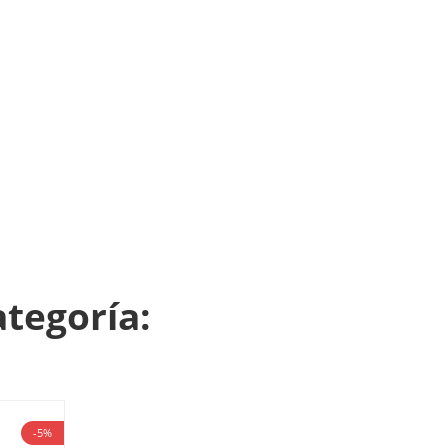
ategoría:
-5%