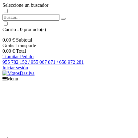
Seleccione un buscador
Carrito
-
0
producto(s)
0,00 €
Subtotal
Gratis
Transporte
0,00 €
Total
Tramitar Pedido
955 782 152 / 955 067 871 / 658 972 281
Iniciar sesión
Menu
Inicio
Motos
Recambios
Accesorios
Boutique
Outlet
Ofertas
Contacto