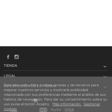

TIENDA

LEGAL
Este sitio web utiliza cookies propias y de terceros para

INFORMACIÓN DE LA TIENDA
mejorar nuestros servicios y mostrarle publicidad
relacionada con sus preferencias mediante el análisis de sus
hábitos de navegación. Para dar su consentimiento sobre su
uso pulse el botón Acepto.
Más información
Gestionar
cookies