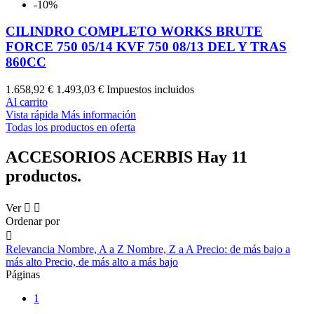
-10%
CILINDRO COMPLETO WORKS BRUTE
FORCE 750 05/14 KVF 750 08/13 DEL Y TRAS
860CC
1.658,92 €
1.493,03 €
Impuestos incluidos
Al carrito
Vista rápida
Más información
Todas los productos en oferta
ACCESORIOS ACERBIS
Hay 11
productos.
Ver


Ordenar por

Relevancia
Nombre, A a Z
Nombre, Z a A
Precio: de más bajo a
más alto
Precio, de más alto a más bajo
Páginas
1