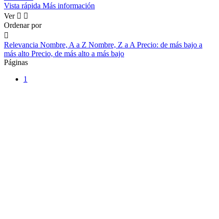
Vista rápida
Más información
Ver


Ordenar por

Relevancia
Nombre, A a Z
Nombre, Z a A
Precio: de más bajo a
más alto
Precio, de más alto a más bajo
Páginas
1