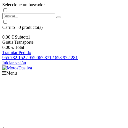
Seleccione un buscador
Carrito
-
0
producto(s)
0,00 €
Subtotal
Gratis
Transporte
0,00 €
Total
Tramitar Pedido
955 782 152 / 955 067 871 / 658 972 281
Iniciar sesión
Menu
Inicio
Motos
Recambios
Accesorios
Boutique
Outlet
Ofertas
Contacto