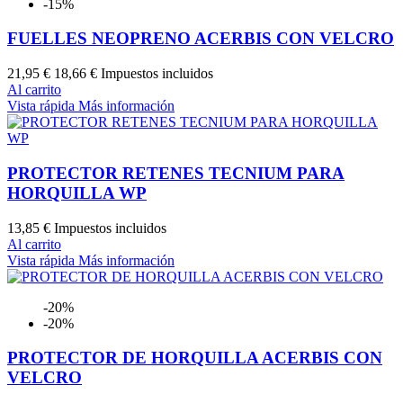
-15%
FUELLES NEOPRENO ACERBIS CON VELCRO
21,95 €
18,66 €
Impuestos incluidos
Al carrito
Vista rápida
Más información
PROTECTOR RETENES TECNIUM PARA
HORQUILLA WP
13,85 €
Impuestos incluidos
Al carrito
Vista rápida
Más información
-20%
-20%
AZUL
ROJO
NEGRO
NARANJA
VERDE
AMARILLO
PROTECTOR DE HORQUILLA ACERBIS CON
VELCRO