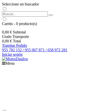
Seleccione un buscador
Carrito
-
0
producto(s)
0,00 €
Subtotal
Gratis
Transporte
0,00 €
Total
Tramitar Pedido
955 782 152 / 955 067 871 / 658 972 281
Iniciar sesión
Menu
Inicio
Motos
Recambios
Accesorios
Boutique
Outlet
Ofertas
Contacto