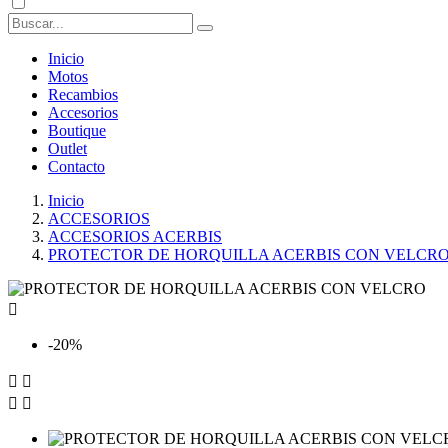
Inicio
Motos
Recambios
Accesorios
Boutique
Outlet
Contacto
Inicio
ACCESORIOS
ACCESORIOS ACERBIS
PROTECTOR DE HORQUILLA ACERBIS CON VELCR

-20%



