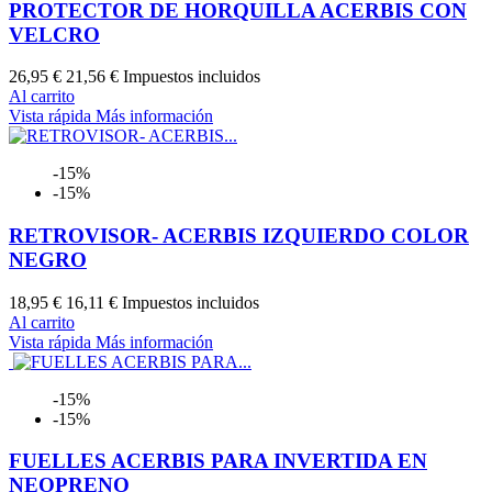
AZUL
ROJO
NEGRO
NARANJA
VERDE
AMARILLO
PROTECTOR DE HORQUILLA ACERBIS CON
VELCRO
26,95 €
21,56 €
Impuestos incluidos
Al carrito
Vista rápida
Más información
-15%
-15%
RETROVISOR- ACERBIS IZQUIERDO COLOR
NEGRO
18,95 €
16,11 €
Impuestos incluidos
Al carrito
Vista rápida
Más información
-15%
-15%
FUELLES ACERBIS PARA INVERTIDA EN
NEOPRENO