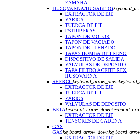
YAMAHA
HUSQVARNA/HUSABERG
keyboard_a
EXTRACTOR DE EJE
VARIOS
TUERCA DE EJE
ESTRIBERAS
TAPON DE MOTOR
TAPON DE VACIADO
TAPON DE LLENADO
TAPAS BOMBA DE FRENO
DISPOSITIVO DE SALIDA
VALVULAS DE DEPOSITO
TAPA FILTRO ACEITE RFX
HUSQVARNA
SHERCO
keyboard_arrow_down
keyboard_
EXTRACTOR DE EJE
TUERCA DE EJE
VARIOS
VALVULAS DE DEPOSITO
BETA
keyboard_arrow_down
keyboard_arr
EXTRACTOR DE EJE
TENSORES DE CADENA
GAS
GAS
keyboard_arrow_down
keyboard_arro
EXTRACTOR DE EJE