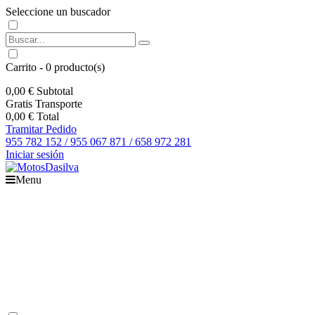
Seleccione un buscador
Carrito
-
0
producto(s)
0,00 €
Subtotal
Gratis
Transporte
0,00 €
Total
Tramitar Pedido
955 782 152 / 955 067 871 / 658 972 281
Iniciar sesión
Menu
Inicio
Motos
Recambios
Accesorios
Boutique
Outlet
Ofertas
Contacto