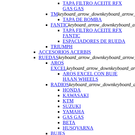
TAPA FILTRO ACEITE RFX
GAS GAS
TM
keyboard_arrow_down
keyboard_arrow
TAPA DE BOMBA
FANTIC
keyboard_arrow_down
keyboard_
TAPA FILTRO ACEITE RFX
FANTIC
ESPACIADORES DE RUEDA
TRIUMPH
ACCESORIOS ACERBIS
RUEDAS
keyboard_arrow_down
keyboard_arrow
AROS
EXCEL
keyboard_arrow_down
keyboard_a
AROS EXCEL CON BUJE
HAAN WHEELS
RADIOS
keyboard_arrow_down
keyboard_
HONDA
KAWASAKI
KTM
SUZUKI
YAMAHA
GAS GAS
BETA
HUSQVARNA
BUJES