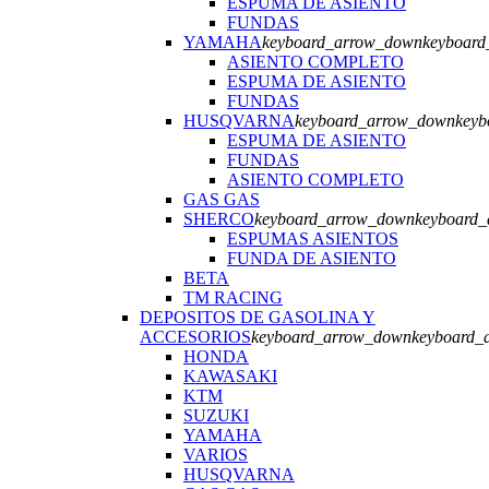
ESPUMA DE ASIENTO
FUNDAS
YAMAHA
keyboard_arrow_down
keyboard
ASIENTO COMPLETO
ESPUMA DE ASIENTO
FUNDAS
HUSQVARNA
keyboard_arrow_down
keyb
ESPUMA DE ASIENTO
FUNDAS
ASIENTO COMPLETO
GAS GAS
SHERCO
keyboard_arrow_down
keyboard_
ESPUMAS ASIENTOS
FUNDA DE ASIENTO
BETA
TM RACING
DEPOSITOS DE GASOLINA Y
ACCESORIOS
keyboard_arrow_down
keyboard_
HONDA
KAWASAKI
KTM
SUZUKI
YAMAHA
VARIOS
HUSQVARNA