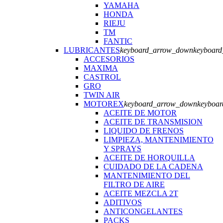
YAMAHA
HONDA
RIEJU
TM
FANTIC
LUBRICANTES
keyboard_arrow_down
keyboar
ACCESORIOS
MAXIMA
CASTROL
GRO
TWIN AIR
MOTOREX
keyboard_arrow_down
keyboa
ACEITE DE MOTOR
ACEITE DE TRANSMISION
LIQUIDO DE FRENOS
LIMPIEZA, MANTENIMIENTO
Y SPRAYS
ACEITE DE HORQUILLA
CUIDADO DE LA CADENA
MANTENIMIENTO DEL
FILTRO DE AIRE
ACEITE MEZCLA 2T
ADITIVOS
ANTICONGELANTES
PACKS