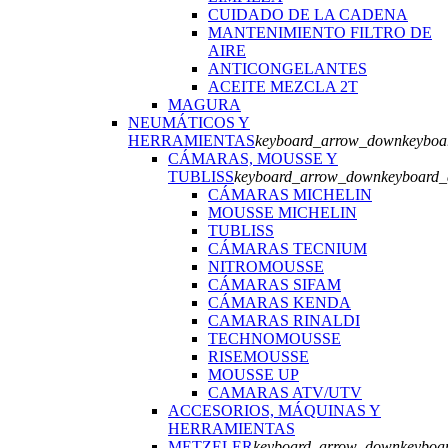
CUIDADO DE LA CADENA
MANTENIMIENTO FILTRO DE
AIRE
ANTICONGELANTES
ACEITE MEZCLA 2T
MAGURA
NEUMÁTICOS Y
HERRAMIENTAS
keyboard_arrow_down
keyboa
CÁMARAS, MOUSSE Y
TUBLISS
keyboard_arrow_down
keyboard
CÁMARAS MICHELIN
MOUSSE MICHELIN
TUBLISS
CÁMARAS TECNIUM
NITROMOUSSE
CÁMARAS SIFAM
CÁMARAS KENDA
CAMARAS RINALDI
TECHNOMOUSSE
RISEMOUSSE
MOUSSE UP
CAMARAS ATV/UTV
ACCESORIOS, MÁQUINAS Y
HERRAMIENTAS
METZELER
keyboard_arrow_down
keyboa