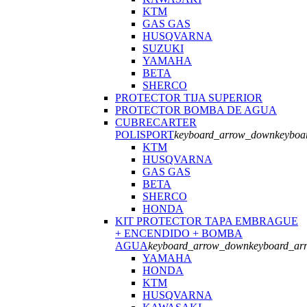
KTM
GAS GAS
HUSQVARNA
SUZUKI
YAMAHA
BETA
SHERCO
PROTECTOR TIJA SUPERIOR
PROTECTOR BOMBA DE AGUA
CUBRECARTER
POLISPORT
keyboard_arrow_down
keyboa
KTM
HUSQVARNA
GAS GAS
BETA
SHERCO
HONDA
KIT PROTECTOR TAPA EMBRAGUE
+ ENCENDIDO + BOMBA
AGUA
keyboard_arrow_down
keyboard_ar
YAMAHA
HONDA
KTM
HUSQVARNA