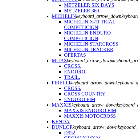
METZELER SIX DAYS
METZELER 360
MICHELIN
keyboard_arrow_down
keyboar
MICHELIN X-11 TRIAL
COMPETICION
MICHELIN ENDURO
COMPETICION
MICHELIN STARCROSS
MICHELIN TRACKER
OFERTAS
MITAS
keyboard_arrow_down
keyboard_ar
CROSS.
ENDURO.
TRAIL.
PIRELLI
keyboard_arrow_down
keyboard_
CROSS.
CROSS COUNTRY
ENDURO FIM
MAXXIS
keyboard_arrow_down
keyboard_
MAXXIS ENDURO FIM
MAXXIS MOTOCROSS
KENDA
DUNLOP
keyboard_arrow_down
keyboard
D952