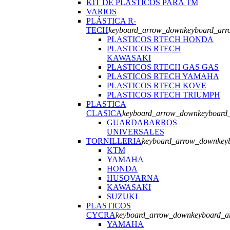
KIT DE PLASTICOS PARA TM
VARIOS
PLÁSTICA R-
TECH
keyboard_arrow_down
keyboard_ar
PLASTICOS RTECH HONDA
PLASTICOS RTECH
KAWASAKI
PLASTICOS RTECH GAS GAS
PLASTICOS RTECH YAMAHA
PLASTICOS RTECH KOVE
PLASTICOS RTECH TRIUMPH
PLASTICA
CLASICA
keyboard_arrow_down
keyboard
GUARDABARROS
UNIVERSALES
TORNILLERIA
keyboard_arrow_down
key
KTM
YAMAHA
HONDA
HUSQVARNA
KAWASAKI
SUZUKI
PLASTICOS
CYCRA
keyboard_arrow_down
keyboard_a
YAMAHA