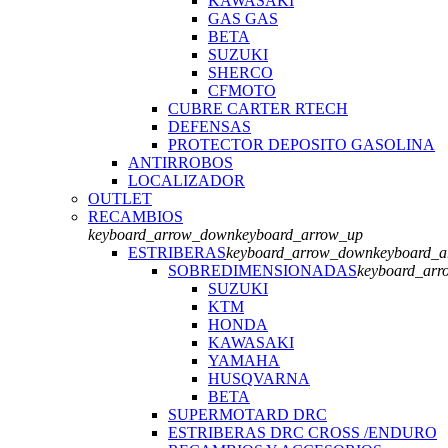
KAWASAKI
GAS GAS
BETA
SUZUKI
SHERCO
CFMOTO
CUBRE CARTER RTECH
DEFENSAS
PROTECTOR DEPOSITO GASOLINA
ANTIRROBOS
LOCALIZADOR
OUTLET
RECAMBIOS
keyboard_arrow_down
keyboard_arrow_up
ESTRIBERAS
keyboard_arrow_down
keyboard_
SOBREDIMENSIONADAS
keyboard_ar
SUZUKI
KTM
HONDA
KAWASAKI
YAMAHA
HUSQVARNA
BETA
SUPERMOTARD DRC
ESTRIBERAS DRC CROSS /ENDURO