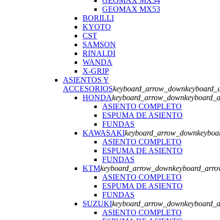
GEOMAX MX34
GEOMAX MX53
BORILLI
KYOTO
CST
SAMSON
RINALDI
WANDA
X-GRIP
ASIENTOS Y
ACCESORIOS
keyboard_arrow_down
keyboard_
HONDA
keyboard_arrow_down
keyboard_
ASIENTO COMPLETO
ESPUMA DE ASIENTO
FUNDAS
KAWASAKI
keyboard_arrow_down
keyboa
ASIENTO COMPLETO
ESPUMA DE ASIENTO
FUNDAS
KTM
keyboard_arrow_down
keyboard_arr
ASIENTO COMPLETO
ESPUMA DE ASIENTO
FUNDAS
SUZUKI
keyboard_arrow_down
keyboard_
ASIENTO COMPLETO