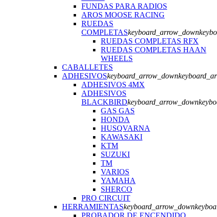
FUNDAS PARA RADIOS
AROS MOOSE RACING
RUEDAS
COMPLETAS
keyboard_arrow_down
keyb
RUEDAS COMPLETAS RFX
RUEDAS COMPLETAS HAAN
WHEELS
CABALLETES
ADHESIVOS
keyboard_arrow_down
keyboard_a
ADHESIVOS 4MX
ADHESIVOS
BLACKBIRD
keyboard_arrow_down
keybo
GAS GAS
HONDA
HUSQVARNA
KAWASAKI
KTM
SUZUKI
TM
VARIOS
YAMAHA
SHERCO
PRO CIRCUIT
HERRAMIENTAS
keyboard_arrow_down
keyboa
PROBADOR DE ENCENDIDO