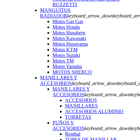
BUZZETTI
MANGUITOS
RADIADOR
keyboard_arrow_down
keyboard_ar
Motos Gas Gas
Motos Honda
Motos Husaberg
Motos Kawasaki
Motos Husqvarna
Motos KTM
Motos Suzuki
Motos TM
Motos Yamaha
MOTOS SHERCO
MANILLARES Y
ACCESORIOS
keyboard_arrow_down
keyboard_
MANILLARES Y
ACCESORIOS
keyboard_arrow_down
keyb
ACCESORIOS
MANILLARES
ACCESORIOS ALUMINIO
TORRETAS
PUÑOS Y
ACCESORIOS
keyboard_arrow_down
keyb
Renthal
TOPES DE MANILLAR