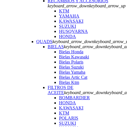
RECAMBIOS Y ACCESORIOS
keyboard_arrow_down
keyboard_arrow_up
KTM
YAMAHA
KAWASAKI
SUZUKI
HUSQVARNA
HONDA
QUADS
keyboard_arrow_down
keyboard_arrow_
BIELAS
keyboard_arrow_down
keyboard_a
Bielas Honda
Bielas Kawasaki
Bielas Polaris
Bielas Suzuki
Bielas Yamaha
Bielas Artic Cat
Bielas Ktm
FILTROS DE
ACEITE
keyboard_arrow_down
keyboard_
BOMBARDIER
HONDA
KAWASAKI
KTM
POLARIS
SUZUKI