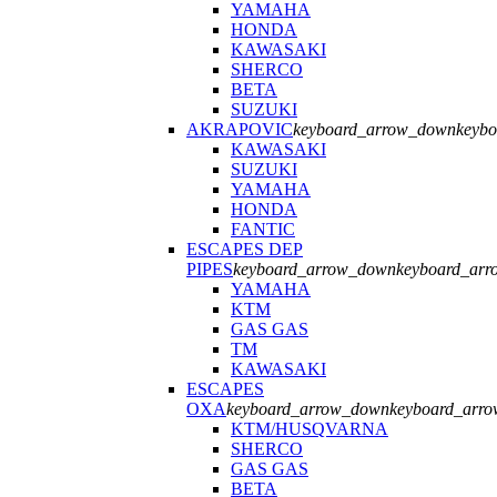
YAMAHA
HONDA
KAWASAKI
SHERCO
BETA
SUZUKI
AKRAPOVIC
keyboard_arrow_down
keyb
KAWASAKI
SUZUKI
YAMAHA
HONDA
FANTIC
ESCAPES DEP
PIPES
keyboard_arrow_down
keyboard_arr
YAMAHA
KTM
GAS GAS
TM
KAWASAKI
ESCAPES
OXA
keyboard_arrow_down
keyboard_arr
KTM/HUSQVARNA
SHERCO
GAS GAS
BETA