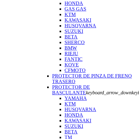
HONDA
GAS GAS
KTM
KAWASAKI
HUSQVARNA
SUZUKI
BETA
SHERCO
BMW
RIEJU
FANTIC
KOVE
CFMOTO
PROTECTOR DE PINZA DE FRENO
TRASERO
PROTECTOR DE
BASCULANTE
keyboard_arrow_down
key
YAMAHA
KTM
HUSQVARNA
HONDA
KAWASAKI
SUZUKI
BETA
TM