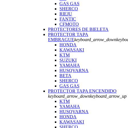
GAS GAS
SHERCO
RIEJU
FANTIC
CFMOTO
PROTECTORES DE BIELETA
PROTECTOR TAPA
EMBRAGUE
keyboard_arrow_down
keybo
HONDA
KAWASAKI
KTM
SUZUKI
YAMAHA
HUSQVARNA
BETA
SHERCO
GAS GAS
PROTECTOR TAPA ENCENDIDO
keyboard_arrow_down
keyboard_arrow_up
KTM
YAMAHA
HUSQVARNA
HONDA
KAWASAKI
SHERCO