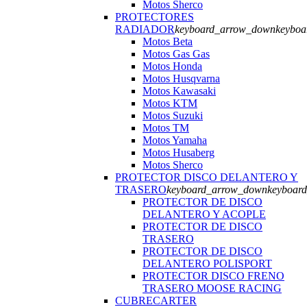
Motos Sherco
PROTECTORES
RADIADOR
keyboard_arrow_down
keyboa
Motos Beta
Motos Gas Gas
Motos Honda
Motos Husqvarna
Motos Kawasaki
Motos KTM
Motos Suzuki
Motos TM
Motos Yamaha
Motos Husaberg
Motos Sherco
PROTECTOR DISCO DELANTERO Y
TRASERO
keyboard_arrow_down
keyboar
PROTECTOR DE DISCO
DELANTERO Y ACOPLE
PROTECTOR DE DISCO
TRASERO
PROTECTOR DE DISCO
DELANTERO POLISPORT
PROTECTOR DISCO FRENO
TRASERO MOOSE RACING
CUBRECARTER