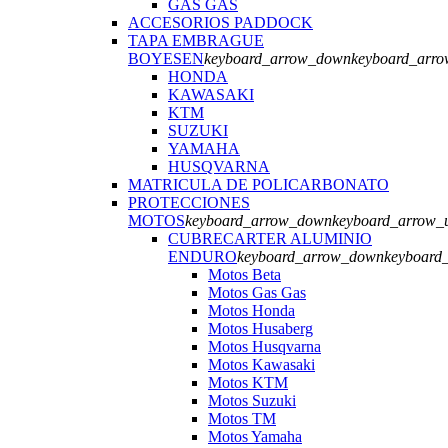
GAS GAS
ACCESORIOS PADDOCK
TAPA EMBRAGUE
BOYESEN
keyboard_arrow_down
keyboard_arr
HONDA
KAWASAKI
KTM
SUZUKI
YAMAHA
HUSQVARNA
MATRICULA DE POLICARBONATO
PROTECCIONES
MOTOS
keyboard_arrow_down
keyboard_arrow_
CUBRECARTER ALUMINIO
ENDURO
keyboard_arrow_down
keyboard
Motos Beta
Motos Gas Gas
Motos Honda
Motos Husaberg
Motos Husqvarna
Motos Kawasaki
Motos KTM
Motos Suzuki
Motos TM
Motos Yamaha