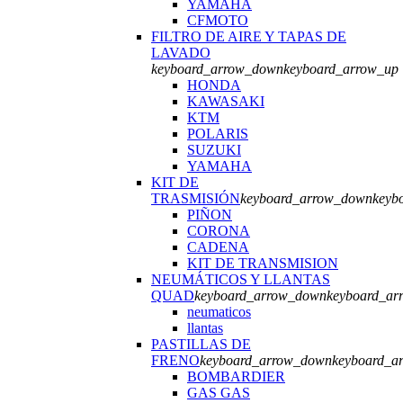
YAMAHA
CFMOTO
FILTRO DE AIRE Y TAPAS DE
LAVADO
keyboard_arrow_down
keyboard_arrow_up
HONDA
KAWASAKI
KTM
POLARIS
SUZUKI
YAMAHA
KIT DE
TRASMISIÓN
keyboard_arrow_down
keyb
PIÑON
CORONA
CADENA
KIT DE TRANSMISION
NEUMÁTICOS Y LLANTAS
QUAD
keyboard_arrow_down
keyboard_ar
neumaticos
llantas
PASTILLAS DE
FRENO
keyboard_arrow_down
keyboard_a
BOMBARDIER
GAS GAS