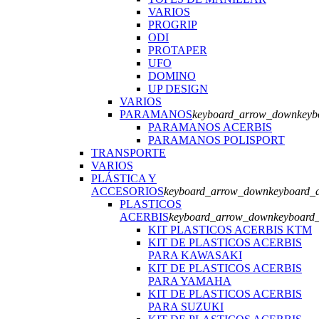
VARIOS
PROGRIP
ODI
PROTAPER
UFO
DOMINO
UP DESIGN
VARIOS
PARAMANOS
keyboard_arrow_down
keyb
PARAMANOS ACERBIS
PARAMANOS POLISPORT
TRANSPORTE
VARIOS
PLÁSTICA Y
ACCESORIOS
keyboard_arrow_down
keyboard_
PLASTICOS
ACERBIS
keyboard_arrow_down
keyboard
KIT PLASTICOS ACERBIS KTM
KIT DE PLASTICOS ACERBIS
PARA KAWASAKI
KIT DE PLASTICOS ACERBIS
PARA YAMAHA
KIT DE PLASTICOS ACERBIS
PARA SUZUKI