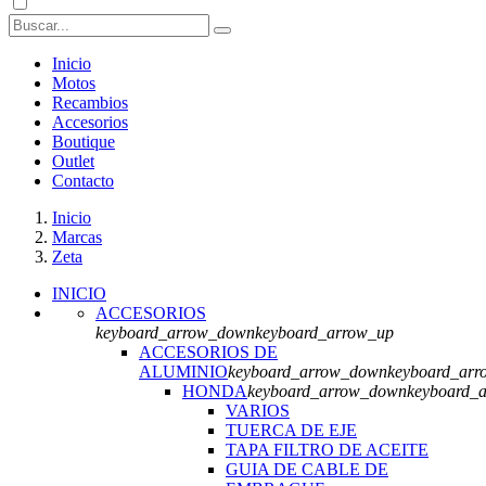
Inicio
Motos
Recambios
Accesorios
Boutique
Outlet
Contacto
Inicio
Marcas
Zeta
INICIO
ACCESORIOS
keyboard_arrow_down
keyboard_arrow_up
ACCESORIOS DE
ALUMINIO
keyboard_arrow_down
keyboard_arr
HONDA
keyboard_arrow_down
keyboard_
VARIOS
TUERCA DE EJE
TAPA FILTRO DE ACEITE
GUIA DE CABLE DE