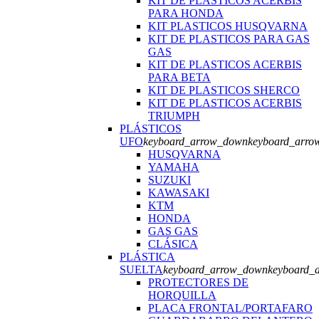
KIT DE PLASTICOS ACERBIS
PARA HONDA
KIT PLASTICOS HUSQVARNA
KIT DE PLASTICOS PARA GAS
GAS
KIT DE PLASTICOS ACERBIS
PARA BETA
KIT DE PLASTICOS SHERCO
KIT DE PLASTICOS ACERBIS
TRIUMPH
PLÁSTICOS
UFO
keyboard_arrow_down
keyboard_arro
HUSQVARNA
YAMAHA
SUZUKI
KAWASAKI
KTM
HONDA
GAS GAS
CLÁSICA
PLÁSTICA
SUELTA
keyboard_arrow_down
keyboard_
PROTECTORES DE
HORQUILLA
PLACA FRONTAL/PORTAFARO