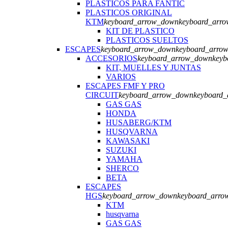
PLASTICOS PARA FANTIC
PLASTICOS ORIGINAL
KTM
keyboard_arrow_down
keyboard_arr
KIT DE PLASTICO
PLASTICOS SUELTOS
ESCAPES
keyboard_arrow_down
keyboard_arro
ACCESORIOS
keyboard_arrow_down
keyb
KIT, MUELLES Y JUNTAS
VARIOS
ESCAPES FMF Y PRO
CIRCUIT
keyboard_arrow_down
keyboard_
GAS GAS
HONDA
HUSABERG/KTM
HUSQVARNA
KAWASAKI
SUZUKI
YAMAHA
SHERCO
BETA
ESCAPES
HGS
keyboard_arrow_down
keyboard_arro
KTM
husqvarna
GAS GAS