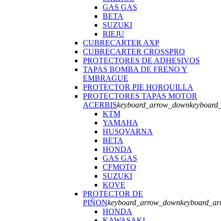
GAS GAS
BETA
SUZUKI
RIEJU
CUBRECARTER AXP
CUBRECARTER CROSSPRO
PROTECTORES DE ADHESIVOS
TAPAS BOMBA DE FRENO Y
EMBRAGUE
PROTECTOR PIE HORQUILLA
PROTECTORES TAPAS MOTOR
ACERBIS
keyboard_arrow_down
keyboard
KTM
YAMAHA
HUSQVARNA
BETA
HONDA
GAS GAS
CFMOTO
SUZUKI
KOVE
PROTECTOR DE
PIÑON
keyboard_arrow_down
keyboard_ar
HONDA
KAWASAKI