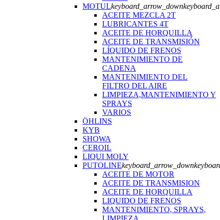
MOTUL
keyboard_arrow_down
keyboard_
ACEITE MEZCLA 2T
LUBRICANTES 4T
ACEITE DE HORQUILLA
ACEITE DE TRANSMISIÓN
LÍQUIDO DE FRENOS
MANTENIMIENTO DE
CADENA
MANTENIMIENTO DEL
FILTRO DEL AIRE
LIMPIEZA,MANTENIMIENTO Y
SPRAYS
VARIOS
ÖHLINS
KYB
SHOWA
CEROIL
LIQUI MOLY
PUTOLINE
keyboard_arrow_down
keyboar
ACEITE DE MOTOR
ACEITE DE TRANSMISION
ACEITE DE HORQUILLA
LIQUIDO DE FRENOS
MANTENIMIENTO, SPRAYS,
LIMPIEZA