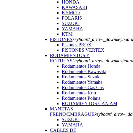
HONDA
KAWASAKI
KYMCO
POLARIS
SUZUKI
YAMAHA
KTM
PISTONES
keyboard_arrow_down
keyboar
Pistones PROX
PISTONES VERTEX
RODAMIENTOS Y
ROTULAS
keyboard_arrow_down
keyboar
Rodamientos Honda
Rodamientos Kawasaki
Rodamientos Suzuki
Rodamientos Yamaha
Rodamientos Gas Gas
Rodamientos Ktm
Rodamientos Polaris
RODAMIENTOS CAN AM
MANETAS
FRENO/EMBRAGUE
keyboard_arrow_d
SUZUKI
YAMAHA
CABLES DE