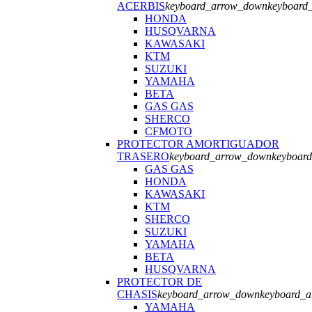
ACERBIS
keyboard_arrow_down
keyboard
HONDA
HUSQVARNA
KAWASAKI
KTM
SUZUKI
YAMAHA
BETA
GAS GAS
SHERCO
CFMOTO
PROTECTOR AMORTIGUADOR
TRASERO
keyboard_arrow_down
keyboar
GAS GAS
HONDA
KAWASAKI
KTM
SHERCO
SUZUKI
YAMAHA
BETA
HUSQVARNA
PROTECTOR DE
CHASIS
keyboard_arrow_down
keyboard_
YAMAHA